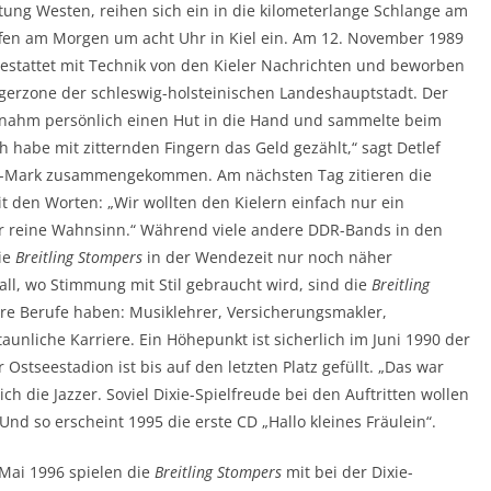
htung Westen, reihen sich ein in die kilometerlange Schlange am
fen am Morgen um acht Uhr in Kiel ein. Am 12. November 1989
estattet mit Technik von den Kieler Nachrichten und beworben
ngerzone der schleswig-holsteinischen Landeshauptstadt. Der
 nahm persönlich einen Hut in die Hand und sammelte beim
 habe mit zitternden Fingern das Geld gezählt,“ sagt Detlef
e D-Mark zusammengekommen. Am nächsten Tag zitieren die
it den Worten: „Wir wollten den Kielern einfach nur ein
er reine Wahnsinn.“ Während viele andere DDR-Bands in den
ie
Breitling Stompers
in der Wendezeit nur noch näher
ll, wo Stimmung mit Stil gebraucht wird, sind die
Breitling
dere Berufe haben: Musiklehrer, Versicherungsmakler,
aunliche Karriere. Ein Höhepunkt ist sicherlich im Juni 1990 der
 Ostseestadion ist bis auf den letzten Platz gefüllt. „Das war
ch die Jazzer. Soviel Dixie-Spielfreude bei den Auftritten wollen
nd so erscheint 1995 die erste CD „Hallo kleines Fräulein“.
Mai 1996 spielen die
Breitling Stompers
mit bei der Dixie-