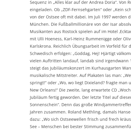
Sequenz in „Alles klar auf der Andrea Doria“. Von
eingeladen. Ob „ZDF-Fernsehgarten“ oder „Kein sch
von der Ostsee oft mit dabei. Im Juli 1997 werden 
München. Die Fußballmillionäre von der Isar absolv
Musikanten aus Rostock spielen auf im Hotel ‚Eck
mit Ulli Hoeness, Karl-Heinz Rummenigge oder Oliv
Karlskrona. Reichlich Übungsarbeit im Vorfeld für d
Schwedisch erfolgen: „Goddag, Hej! Hjärtigt välkom
vielen Auftritten landauf, landab sind irgendwann 1
steigt das Jubiläumskonzert im Kurhausgarten Warn
musikalische Mitstreiter. Auf Plakaten las man: „We
springt!“ oder „Wo, wo liegt Dixieland? fragte man
New Orleans!“ Die zweite, lang erwartete CD „Woc
Jubiläum fertig geworden. Der letzte Titel auf diese
Sonnenschein“. Denn das große Windjammertreffen
Jahren zusammen. Roland Methling, damals Hanse-S
dazu: „Wo sich Ostseewellen frisch und frech kräuse
See – Menschen bei bester Stimmung zusammenführe