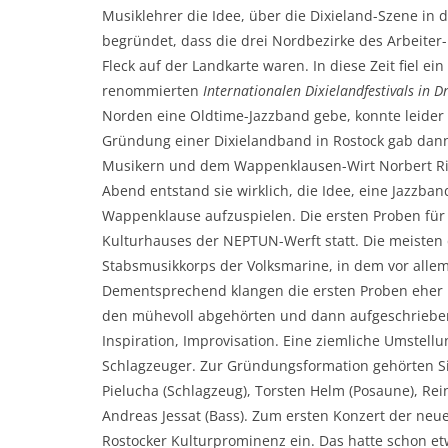
Musiklehrer die Idee, über die Dixieland-Szene in d
begründet, dass die drei Nordbezirke des Arbeiter
Fleck auf der Landkarte waren. In diese Zeit fiel 
renommierten
Internationalen Dixielandfestivals in D
Norden eine Oldtime-Jazzband gebe, konnte leider
Gründung einer Dixielandband in Rostock gab dann
Musikern und dem Wappenklausen-Wirt Norbert Riss
Abend entstand sie wirklich, die Idee, eine Jazzb
Wappenklause aufzuspielen. Die ersten Proben für
Kulturhauses der NEPTUN-Werft statt. Die meisten
Stabsmusikkorps der Volksmarine, in dem vor alle
Dementsprechend klangen die ersten Proben eher n
den mühevoll abgehörten und dann aufgeschriebe
Inspiration, Improvisation. Eine ziemliche Umstellu
Schlagzeuger. Zur Gründungsformation gehörten Sieg
Pielucha (Schlagzeug), Torsten Helm (Posaune), Rei
Andreas Jessat (Bass). Zum ersten Konzert der ne
Rostocker Kulturprominenz ein. Das hatte schon 