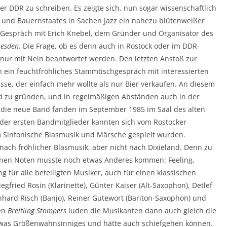
er DDR zu schreiben. Es zeigte sich, nun sogar wissenschaftlich
- und Bauernstaates in Sachen Jazz ein nahezu blütenweißer
ein Gespräch mit Erich Knebel, dem Gründer und Organisator des
resden
. Die Frage, ob es denn auch in Rostock oder im DDR-
 nur mit Nein beantwortet werden. Den letzten Anstoß zur
 ein feuchtfröhliches Stammtischgespräch mit interessierten
e, der einfach mehr wollte als nur Bier verkaufen. An diesem
and zu gründen, und in regelmäßigen Abständen auch in der
 die neue Band fanden im September 1985 im Saal des alten
 der ersten Bandmitglieder kannten sich vom Rostocker
m Sinfonische Blasmusik und Märsche gespielt wurden.
ach fröhlicher Blasmusik, aber nicht nach Dixieland. Denn zu
nen Noten musste noch etwas Anderes kommen: Feeling,
ng für alle beteiligten Musiker, auch für einen klassischen
fried Rosin (Klarinette), Günter Kaiser (Alt-Saxophon), Detlef
nhard Risch (Banjo), Reiner Gutewort (Bariton-Saxophon) und
uen
Breitling Stompers
luden die Musikanten dann auch gleich die
etwas Größenwahnsinniges und hätte auch schiefgehen können.