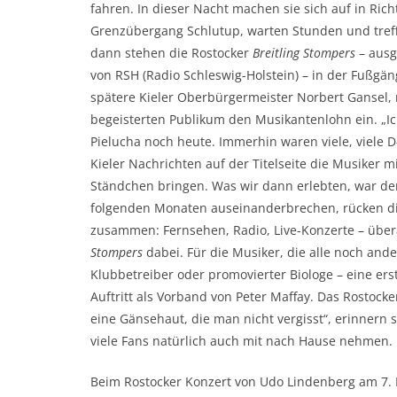
fahren. In dieser Nacht machen sie sich auf in Ric
Grenzübergang Schlutup, warten Stunden und tref
dann stehen die Rostocker
Breitling Stompers
– ausg
von RSH (Radio Schleswig-Holstein) – in der Fußgä
spätere Kieler Oberbürgermeister Norbert Gansel,
begeisterten Publikum den Musikantenlohn ein. „Ich
Pielucha noch heute. Immerhin waren viele, viel
Kieler Nachrichten auf der Titelseite die Musiker m
Ständchen bringen. Was wir dann erlebten, war d
folgenden Monaten auseinanderbrechen, rücken d
zusammen: Fernsehen, Radio, Live-Konzerte – übera
Stompers
dabei. Für die Musiker, die alle noch an
Klubbetreiber oder promovierter Biologe – eine erst
Auftritt als Vorband von Peter Maffay. Das Rostocker
eine Gänsehaut, die man nicht vergisst“, erinnern si
viele Fans natürlich auch mit nach Hause nehmen. U
Beim Rostocker Konzert von Udo Lindenberg am 7. 