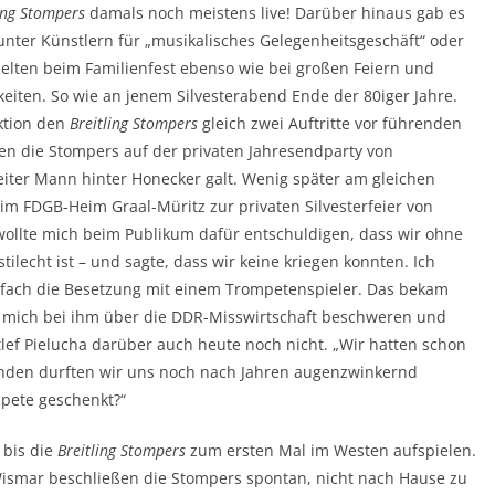
ling Stompers
damals noch meistens live! Darüber hinaus gab es
ter Künstlern für „musikalisches Gelegenheitsgeschäft“ oder
ielten beim Familienfest ebenso wie bei großen Feiern und
keiten. So wie an jenem Silvesterabend Ende der 80iger Jahre.
ektion den
Breitling Stompers
gleich zwei Auftritte vor führenden
ten die Stompers auf der privaten Jahresendparty von
eiter Mann hinter Honecker galt. Wenig später am gleichen
im FDGB-Heim Graal-Müritz zur privaten Silvesterfeier von
h wollte mich beim Publikum dafür entschuldigen, dass wir ohne
tilecht ist – und sagte, dass wir keine kriegen konnten. Ich
infach die Besetzung mit einem Trompetenspieler. Das bekam
ill mich bei ihm über die DDR-Misswirtschaft beschweren und
lef Pielucha darüber auch heute noch nicht. „Wir hatten schon
nden durften wir uns noch nach Jahren augenzwinkernd
mpete geschenkt?“
 bis die
Breitling Stompers
zum ersten Mal im Westen aufspielen.
ismar beschließen die Stompers spontan, nicht nach Hause zu