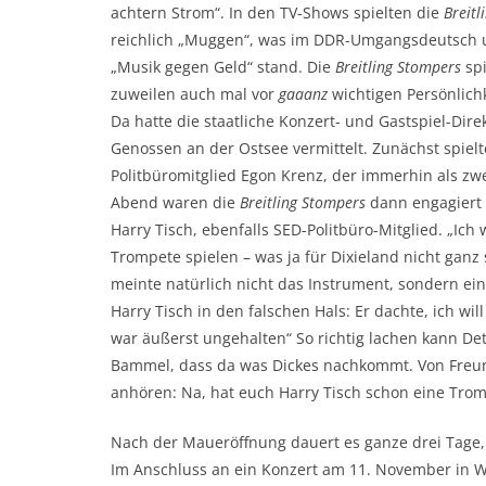
achtern Strom“. In den TV-Shows spielten die
Breit
reichlich „Muggen“, was im DDR-Umgangsdeutsch un
„Musik gegen Geld“ stand. Die
Breitling Stompers
sp
zuweilen auch mal vor
gaaanz
wichtigen Persönlich
Da hatte die staatliche Konzert- und Gastspiel-Dir
Genossen an der Ostsee vermittelt. Zunächst spiel
Politbüromitglied Egon Krenz, der immerhin als zw
Abend waren die
Breitling Stompers
dann engagiert 
Harry Tisch, ebenfalls SED-Politbüro-Mitglied. „Ic
Trompete spielen – was ja für Dixieland nicht ganz s
meinte natürlich nicht das Instrument, sondern e
Harry Tisch in den falschen Hals: Er dachte, ich w
war äußerst ungehalten“ So richtig lachen kann Det
Bammel, dass da was Dickes nachkommt. Von Freu
anhören: Na, hat euch Harry Tisch schon eine Tro
Nach der Maueröffnung dauert es ganze drei Tage,
Im Anschluss an ein Konzert am 11. November in W