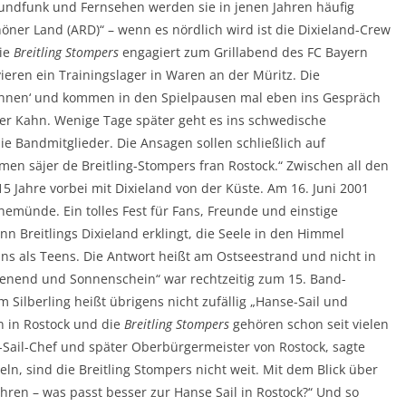
 Rundfunk und Fernsehen werden sie in jenen Jahren häufig
öner Land (ARD)“ – wenn es nördlich wird ist die Dixieland-Crew
die
Breitling Stompers
engagiert zum Grillabend des FC Bayern
ieren ein Trainingslager in Waren an der Müritz. Die
tannen‘ und kommen in den Spielpausen mal eben ins Gespräch
er Kahn. Wenige Tage später geht es ins schwedische
ie Bandmitglieder. Die Ansagen sollen schließlich auf
men säjer de Breitling-Stompers fran Rostock.“ Zwischen all den
5 Jahre vorbei mit Dixieland von der Küste. Am 16. Juni 2001
emünde. Ein tolles Fest für Fans, Freunde und einstige
nn Breitlings Dixieland erklingt, die Seele in den Himmel
 uns als Teens. Die Antwort heißt am Ostseestrand und nicht in
henend und Sonnenschein“ war rechtzeitig zum 15. Band-
m Silberling heißt übrigens nicht zufällig „Hanse-Sail und
 in Rostock und die
Breitling Stompers
gehören schon seit vielen
ail-Chef und später Oberbürgermeister von Rostock, sagte
ln, sind die Breitling Stompers nicht weit. Mit dem Blick über
n – was passt besser zur Hanse Sail in Rostock?“ Und so