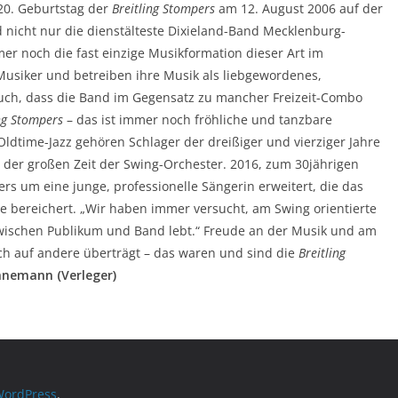
20. Geburtstag der
Breitling Stompers
am 12. August 2006 auf der
d nicht nur die dienstälteste Dixieland-Band Mecklenburg-
 noch die fast einzige Musikformation dieser Art im
Musiker und betreiben ihre Musik als liebgewordenes,
 auch, dass die Band im Gegensatz zu mancher Freizeit-Combo
ing Stompers
– das ist immer noch fröhliche und tanzbare
dtime-Jazz gehören Schlager der dreißiger und vierziger Jahre
er großen Zeit der Swing-Orchester. 2016, zum 30jährigen
rs um eine junge, professionelle Sängerin erweitert, die das
hte bereichert. „Wir haben immer versucht, am Swing orientierte
zwischen Publikum und Band lebt.“ Freude an der Musik und am
h auf andere überträgt – das waren und sind die
Breitling
nnemann (Verleger)
ordPress
.