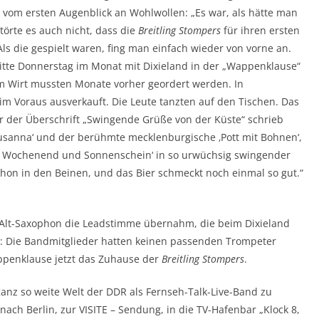
 vom ersten Augenblick an Wohlwollen: „Es war, als hätte man
örte es auch nicht, dass die
Breitling Stompers
für ihren ersten
 Als die gespielt waren, fing man einfach wieder von vorne an.
itte Donnerstag im Monat mit Dixieland in der „Wappenklause“
eim Wirt mussten Monate vorher geordert werden. In
im Voraus ausverkauft. Die Leute tanzten auf den Tischen. Das
r der Überschrift „Swingende Grüße von der Küste“ schrieb
Susanna‘ und der berühmte mecklenburgische ‚Pott mit Bohnen‘,
n‚ Wochenend und Sonnenschein‘ in so urwüchsig swingender
hon in den Beinen, und das Bier schmeckt noch einmal so gut.“
Alt-Saxophon die Leadstimme übernahm, die beim Dixieland
d: Die Bandmitglieder hatten keinen passenden Trompeter
ppenklause jetzt das Zuhause der
Breitling Stompers
.
ganz so weite Welt der DDR als Fernseh-Talk-Live-Band zu
nach Berlin, zur VISITE – Sendung, in die TV-Hafenbar „Klock 8,