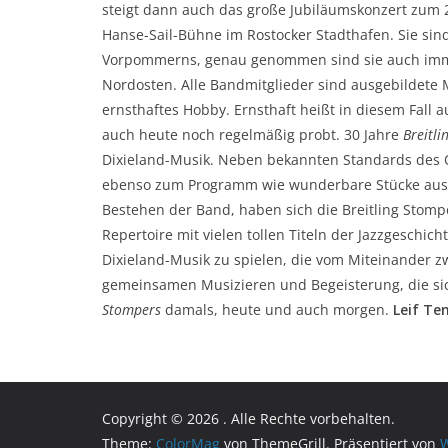
steigt dann auch das große Jubiläumskonzert zum 
Hanse-Sail-Bühne im Rostocker Stadthafen. Sie sin
Vorpommerns, genau genommen sind sie auch immer
Nordosten. Alle Bandmitglieder sind ausgebildete 
ernsthaftes Hobby. Ernsthaft heißt in diesem Fall
auch heute noch regelmäßig probt. 30 Jahre
Breitl
Dixieland-Musik. Neben bekannten Standards des Ol
ebenso zum Programm wie wunderbare Stücke aus d
Bestehen der Band, haben sich die Breitling Stompe
Repertoire mit vielen tollen Titeln der Jazzgeschic
Dixieland-Musik zu spielen, die vom Miteinander 
gemeinsamen Musizieren und Begeisterung, die sic
Stompers
damals, heute und auch morgen.
Leif Te
Copyright © 2026
. Alle Rechte vorbehalten.
Theme:
ColorMag
von ThemeGrill. Präsentiert von
W