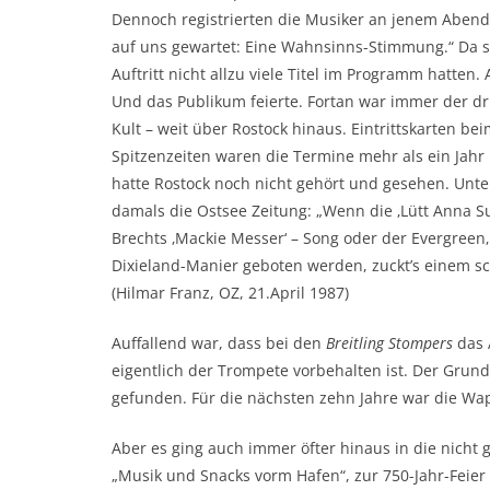
Dennoch registrierten die Musiker an jenem Abend
auf uns gewartet: Eine Wahnsinns-Stimmung.“ Da st
Auftritt nicht allzu viele Titel im Programm hatten.
Und das Publikum feierte. Fortan war immer der dr
Kult – weit über Rostock hinaus. Eintrittskarten b
Spitzenzeiten waren die Termine mehr als ein Jahr 
hatte Rostock noch nicht gehört und gesehen. Unte
damals die Ostsee Zeitung: „Wenn die ‚Lütt Anna 
Brechts ‚Mackie Messer‘ – Song oder der Evergree
Dixieland-Manier geboten werden, zuckt’s einem sc
(Hilmar Franz, OZ, 21.April 1987)
Auffallend war, dass bei den
Breitling Stompers
das 
eigentlich der Trompete vorbehalten ist. Der Grun
gefunden. Für die nächsten zehn Jahre war die Wa
Aber es ging auch immer öfter hinaus in die nicht 
„Musik und Snacks vorm Hafen“, zur 750-Jahr-Feier 